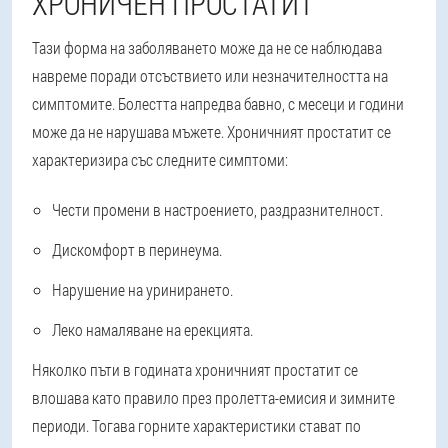
ХРОНИЧЕН ПРОСТАТИТ
Тази форма на заболяването може да не се наблюдава
навреме поради отсъствието или незначителността на
симптомите. Болестта напредва бавно, с месеци и години
може да не нарушава мъжете. Хроничният простатит се
характеризира със следните симптоми:
Чести промени в настроението, раздразнителност.
Дискомфорт в перинеума.
Нарушение на уринирането.
Леко намаляване на ерекцията.
Няколко пъти в годината хроничният простатит се
влошава като правило през пролетта-емисия и зимните
периоди. Тогава горните характеристики стават по