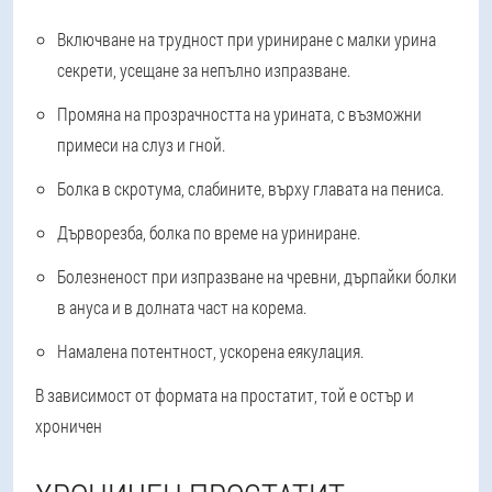
Включване на трудност при уриниране с малки урина
секрети, усещане за непълно изпразване.
Промяна на прозрачността на урината, с възможни
примеси на слуз и гной.
Болка в скротума, слабините, върху главата на пениса.
Дърворезба, болка по време на уриниране.
Болезненост при изпразване на чревни, дърпайки болки
в ануса и в долната част на корема.
Намалена потентност, ускорена еякулация.
В зависимост от формата на простатит, той е остър и
хроничен