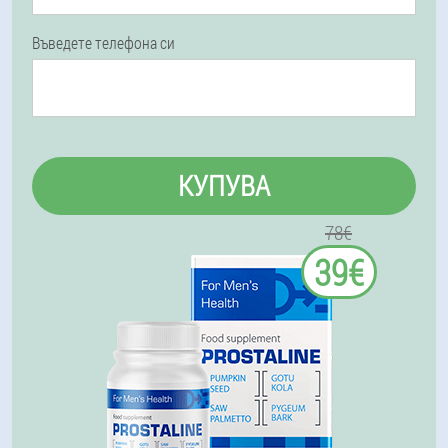
Въведете телефона си
КУПУВА
78€
39€