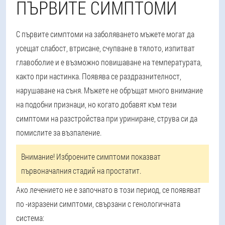
ПЪРВИТЕ СИМПТОМИ
С първите симптоми на заболяването мъжете могат да
усещат слабост, втрисане, счупване в тялото, изпитват
главоболие и е възможно повишаване на температурата,
както при настинка. Появява се раздразнителност,
нарушаване на съня. Мъжете не обръщат много внимание
на подобни признаци, но когато добавят към тези
симптоми на разстройства при уриниране, струва си да
помислите за възпаление.
Внимание!
Изброените симптоми показват
първоначалния стадий на простатит.
Ако лечението не е започнато в този период, се появяват
по -изразени симптоми, свързани с генологичната
система: