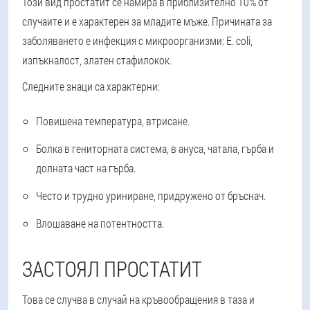
Този вид простатит се намира в приблизително 10% от
случаите и е характерен за младите мъже. Причината за
заболяването е инфекция с микроорганизми: E. coli,
изпъкналост, златен стафилокок.
Следните знаци са характерни:
Повишена температура, втрисане.
Болка в гениторната система, в ануса, чатала, гърба и
долната част на гърба.
Често и трудно уриниране, придружено от бръснач.
Влошаване на потентността.
ЗАСТОЯЛ ПРОСТАТИТ
Това се случва в случай на кръвообращения в таза и