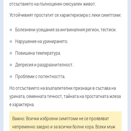
отсъствието на пълноценен сексуален живот.
Устойчивият простатит се характеризира с леки симптоми:
Болезнени усещания за ингвиналния регион, тестиси.
Нарушение на уринирането.
Повишена температура.
Депресия и раздразнителност.
Проблеми с потентността.
Но отсъствието на възпалителни признаци в състава на
урината, семенната течност, тайната на простатната жлеза
е характерна.
Важно:
Всички изброени симптоми не се проявяват
непременно заедно и за всички болни хора. Всеки мъж