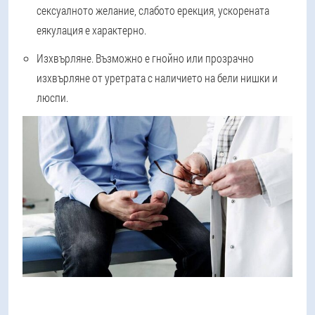
сексуалното желание, слабото ерекция, ускорената
еякулация е характерно.
Изхвърляне.
Възможно е гнойно или прозрачно
изхвърляне от уретрата с наличието на бели нишки и
люспи.