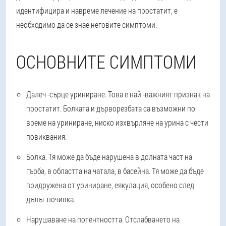
идентифицира и навреме лечение на простатит, е
необходимо да се знае неговите симптоми.
ОСНОВНИТЕ СИМПТОМИ
Далеч -сърце уриниране.
Това е най -важният признак на
простатит. Болката и дърворезбата са възможни по
време на уриниране, ниско изхвърляне на урина с чести
повиквания.
Болка.
Тя може да бъде нарушена в долната част на
гърба, в областта на чатала, в басейна. Тя може да бъде
придружена от уриниране, еякулация, особено след
дълъг почивка.
Нарушаване на потентността.
Отслабването на