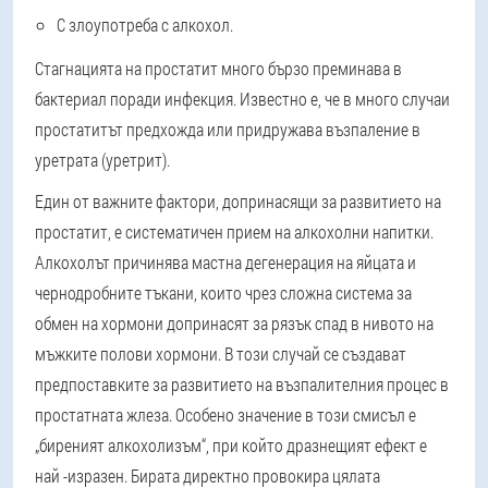
С злоупотреба с алкохол.
Стагнацията на простатит много бързо преминава в
бактериал поради инфекция. Известно е, че в много случаи
простатитът предхожда или придружава
възпаление в
уретрата
(уретрит).
Един от важните фактори, допринасящи за развитието на
простатит, е систематичен прием на алкохолни напитки.
Алкохолът причинява мастна дегенерация на яйцата и
чернодробните тъкани, които чрез сложна система за
обмен на хормони допринасят за рязък спад в нивото на
мъжките полови хормони. В този случай се създават
предпоставките за развитието на възпалителния процес в
простатната жлеза. Особено значение в този смисъл е
„биреният алкохолизъм“, при който дразнещият ефект е
най -изразен. Бирата директно провокира цялата