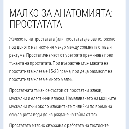
МАЛКО ЗА АНАТОМИЯТА:
ПРОСТАТАТА
Желязото на простатата (или простатата) е разположено
под дъното на пикочния мехур между срамната става и
ректума. Простатична част от уретрата преминава през
тъканта на простатата. При възрастен мъж масата на
простатната жлеза е 15-28 грама, при деца размерът на
простатната жлеза е много малък.
Простатната тъкан се състои от простатни жлези,
мускулни и еластични влакна. Намаляването на мощните
мускулни лъчи около жлезистите филийки по време на
еякулацията води до изцеждане на тайна от тях.
Простатата е тясно свързана с работата на тестисите.