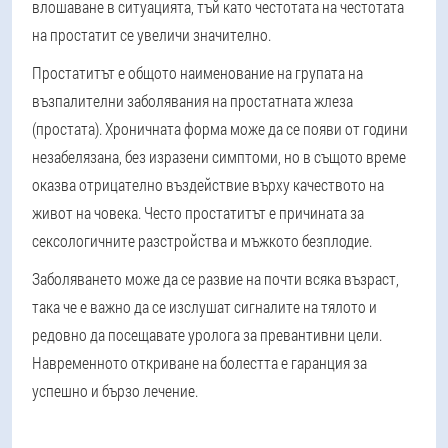
влошаване в ситуацията, тъй като честотата на честотата
на простатит се увеличи значително.
Простатитът е общото наименование на групата на
възпалителни заболявания на простатната жлеза
(простата). Хроничната форма може да се появи от години
незабелязана, без изразени симптоми, но в същото време
оказва отрицателно въздействие върху качеството на
живот на човека. Често простатитът е причината за
сексологичните разстройства и мъжкото безплодие.
Заболяването може да се развие на почти всяка възраст,
така че е важно да се изслушат сигналите на тялото и
редовно да посещавате уролога за превантивни цели.
Навременното откриване на болестта е гаранция за
успешно и бързо лечение.