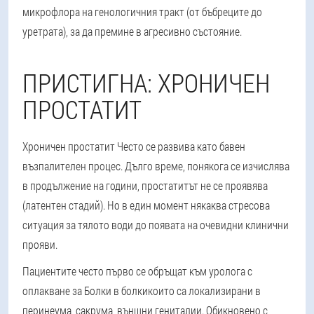
микрофлора на генологичния тракт (от бъбреците до
уретрата), за да премине в агресивно състояние.
ПРИСТИГНА: ХРОНИЧЕН
ПРОСТАТИТ
Хроничен простатит
Често се развива като бавен
възпалителен процес. Дълго време, понякога се изчислява
в продължение на години, простатитът не се проявява
(латентен стадий). Но в един момент някаква стресова
ситуация за тялото води до появата на очевидни клинични
прояви.
Пациентите често първо се обръщат към уролога с
оплакване за
Болки в болки
които са локализирани в
перинеума, сакрума, външни гениталии. Обикновено с