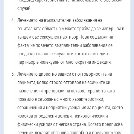
случай.
Лечението на възпалителни заболявания на
гениталната област на мъжете трябва да се извършва в
тандем със сексуален партньор.
Това се дължи на
факта, че повечето възпалителни заболявания се
предават главно сексуално и когато само един
партньор е излекуван от многократна инфекция.
Лечението директно зависи от отговорността на
пациента, колко строго отговаря на всичките си
назначения и препоръки на лекаря.
Терапията като
правило е свързана с много характеристики,
ограничения и неприятни усещания за пациента, което
изисква определени волеви, психологически и
физически усилия от негова страна. Когато предписва
лечение, лекарят обяснява подробно и предупреждава