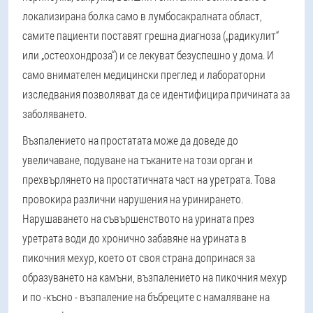
локализирана болка само в лумбосакралната област,
самите пациенти поставят грешна диагноза („радикулит“
или „остеохондроза“) и се лекуват безуспешно у дома. И
само внимателен медицински преглед и лабораторни
изследвания позволяват да се идентифицира причината за
заболяването.
Възпалението на простатата може да доведе до
увеличаване, подуване на тъканите на този орган и
прехвърлянето на простатичната част на уретрата. Това
провокира различни нарушения на уринирането.
Нарушаването на съвършенството на урината през
уретрата води до хронично забавяне на урината в
пикочния мехур, което от своя страна допринася за
образуването на камъни, възпалението на пикочния мехур
и по -късно - възпаление на бъбреците с намаляване на