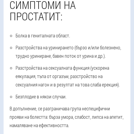
СИМПТОМИ НА
ПРОСТАТИТ:
Болка в гениталната област.
Разстройства на уринирането (бързо и/или болезнено,
трудно уриниране, бавен поток от урина и др.).
Разстройства на сексуалната функция (ускорена
еякулация, тъпа от оргазъм, разстройство на
сексуалния нагон и в резултат на това слаба ерекция).
Безплодие в някои случаи.
В допълнение, се разграничава група неспецифични
прояви на болестта: бърза умора, слабост, липса на апетит,
намаляване на ефективността.