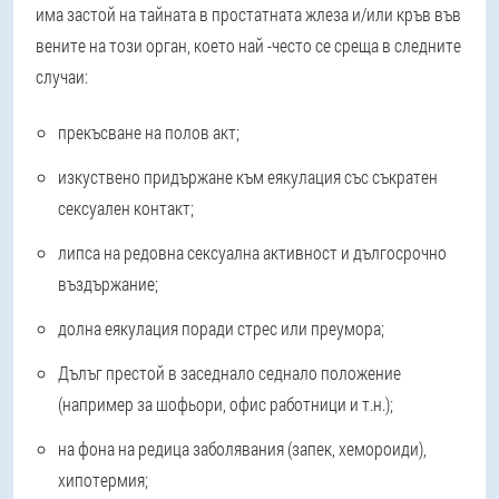
има застой на тайната в простатната жлеза и/или кръв във
вените на този орган, което най -често се среща в следните
случаи:
прекъсване на полов акт;
изкуствено придържане към еякулация със съкратен
сексуален контакт;
липса на редовна сексуална активност и дългосрочно
въздържание;
долна еякулация поради стрес или преумора;
Дълъг престой в заседнало седнало положение
(например за шофьори, офис работници и т.н.);
на фона на редица заболявания (запек, хемороиди),
хипотермия;