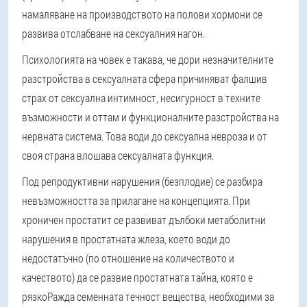
намаляване на производството на полови хормони се
развива отслабване на сексуалния нагон.
Психологията на човек е такава, че дори незначителните
разстройства в сексуалната сфера причиняват фалшив
страх от сексуална интимност, несигурност в техните
възможности и оттам и функционалните разстройства на
нервната система. Това води до сексуална невроза и от
своя страна влошава сексуалната функция.
Под репродуктивни нарушения (безплодие) се разбира
невъзможността за прилагане на концепцията. При
хроничен простатит се развиват дълбоки метаболитни
нарушения в простатната жлеза, което води до
недостатъчно (по отношение на количеството и
качеството) да се развие простатната тайна, която е
рязко
Ражда семенната течност
вещества, необходими за