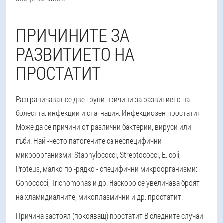
ПРИЧИНИТЕ ЗА
РАЗВИТИЕТО НА
ПРОСТАТИТ
Разграничават се две групи причини за развитието на
болестта: инфекции и стагнация.
Инфекциозен простатит
Може да се причини от различни бактерии, вируси или
гъби. Най -често патогените са неспецифични
микроорганизми: Staphylococci, Streptococci, E. coli,
Proteus, малко по -рядко - специфични микроорганизми:
Gonococci, Trichomonas и др. Наскоро се увеличава броят
на хламидиалните, микоплазмични и др. простатит.
Причина
застоял (покояващ) простатит
В следните случаи