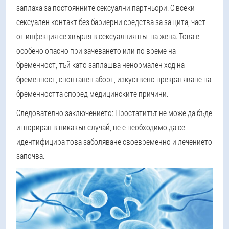
заплаха за постоянните сексуални партньори. С всеки
сексуален контакт без бариерни средства за защита, част
от инфекция се хвърля в сексуалния път на жена. Това е
особено опасно при зачеването или по време на
бременност, тъй като заплашва ненормален ход на
бременност, спонтанен аборт, изкуствено прекратяване на
бременността според медицинските причини.
Следователно заключението: Простатитът не може да бъде
игнориран в никакъв случай, не е необходимо да се
идентифицира това заболяване своевременно и лечението
започва.