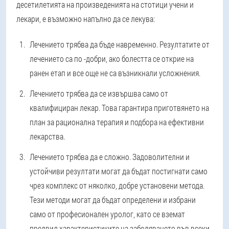
десетилетията на произведенията на стотици учени и
лекари, е възможно напълно да се лекува:
Лечението трябва да бъде навременно.
Резултатите от
лечението са по -добри, ако болестта се открие на
ранен етап и все още не са възникнали усложнения.
Лечението трябва да се извършва само от
квалифициран лекар.
Това гарантира приготвянето на
план за рационална терапия и подбора на ефективни
лекарства.
Лечението трябва да е сложно.
Задоволителни и
устойчиви резултати могат да бъдат постигнати само
чрез комплекс от няколко, добре установени метода.
Тези методи могат да бъдат определени и избрани
само от професионален уролог, като се вземат
предвид характеристиките на заболяването във всеки