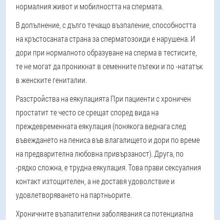
нормалния живот и мобилността на спермата.
В допълнение, с дълго течащо възпаление, способността
на кръстосаната страна за сперматозоиди е нарушена. И
дори при нормалното образуване на сперма в тестисите,
те не могат да проникнат в семенните пътеки и по -нататък
в женските гениталии.
Разстройства на еякулацията
При пациенти с хроничен
простатит те често се срещат според вида на
преждевременната еякулация (понякога веднага след
въвеждането на пениса във влагалището и дори по време
на предварителна любовна привързаност). Друга, по
-рядко сложна, е трудна еякулация. Това прави сексуалния
контакт изтощителен, а не доставя удоволствие и
удовлетворяването на партньорите.
Хроничните възпалителни заболявания са потенциална