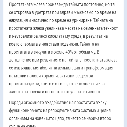
Простатната жлеза произвежда тайната постоянно, но тя
се откроява в уретрата при здрави мъже само по време на
еякулация и частично по време на уриниране. Тайната на
простатната жлеза увеличава масата на семенната течност
и неутрализира леко киселата му среда, в резултат на
което спермата в нея става подвижна. Тайната на
простатата в еякулата е около 40% от обема му. В
допълнение към развитието на тайна, в простатната жлеза
се извършва метаболитна асимилация и трансформация
на мъжки полови хормони, активни вещества -
простагландини, което е от съществено значение за
живота на човека и неговата сексуална активност.
Поради огромното въздействие на простатата върху
функционирането на репродуктивната система и целия
организъм на човек като цяло, тя често се нарича второ
сърце на човек.